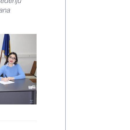
ređenju 
jana 