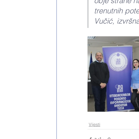
obje strane n
trenutnih pote
Vučić, izvršna
Vijesti