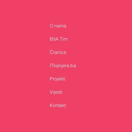
O nama
Bosna i Hercegovina
predstavljena na GITEX
BitA Tim
Europe 2026 u Berlinu
Članice
ITkarijera.ba
Projekti
Vijesti
Kontakt