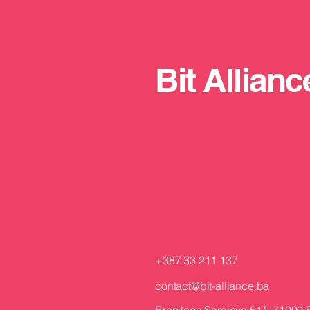
Bit Allianc
AI i Industry 4.0 u praksi: 6
Veli
platformi za MSP sektor
komp
2026
prij
Herc
+387 33 211 137
contact@bit-alliance.ba
Branilaca Sarajeva 51/I, 71000