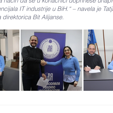
a način da se u konačnici doprinese unap
ncijala IT industrije u BiH.“ – navela je Tat
 direktorica Bit Alijanse.