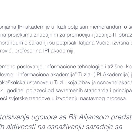
torijama IPI akademije u Tuzli potpisan memorandum o sa
na projektima značajnim za promociju i jačanje IT obraz
orandum o saradnji su potpisali Tatjana Vučić, izvršna d
rović, profesor na IPI akademiji.
emeno poslovanje, informacione tehnologije i tržišne  k
lovno – informaciona akademija” Tuzla  (IPI Akademija) 
okoškolska ustanove u Tuzli  koja obavlja osnovne akad
4. godine  polazeći od savremenih standarda i principa
deći svjetske trendove u izvođenju nastavnog procesa.
pisivanje ugovora sa Bit Alijansom predsta
h aktivnosti na osnaživanju saradnje sa 