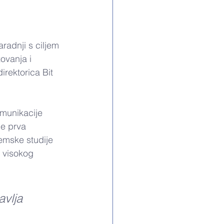
radnji s ciljem 
ovanja i 
irektorica Bit 
omunikacije 
je prva 
emske studije 
 visokog 
vlja 