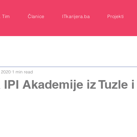
A Tim
Članice
ITkarijera.ba
Projekti
, 2020
1 min read
IPI Akademije iz Tuzle i