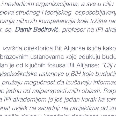
 nevladinim organizacijama, a sve u cilju 
slova stručnog i teorijskog  osposobljavanj
čanja njihovih kompetencija koje tržište rad
. sc. 
Damir Bećirović
, profesor na IPI aka
, izvršna direktorica Bit Alijanse ističe kako
obrazovnim ustanovama koje edukuju budu
an je od ključnih fokusa Bit Alijanse: 
“Cilj
visokoškolske ustanove u BiH koje budući
 pružaju mogućnost da izučavaju informac
o jednu od najperspektivnijih oblasti. Potp
IPI akademijom je još jedan korak ka tom c
enat uvijek na saradnji na projektima od zn