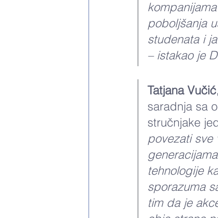
kompanijama i
poboljšanja u
studenata i ja
– istakao je Dr
Tatjana Vučić
saradnja sa 
stručnjake jed
povezati sve 
generacijama
tehnologije ka
sporazuma sa 
tim da je akc