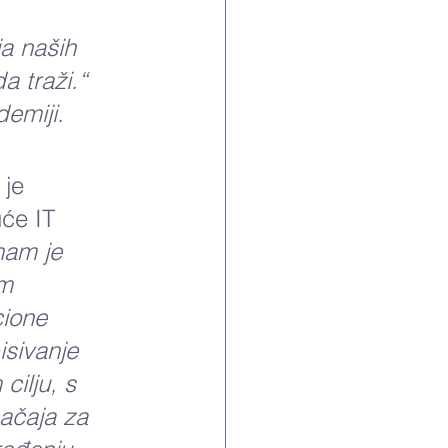
a naših 
a traži.“ 
demiji.
 je 
će IT 
 nam je 
m 
ione 
isivanje 
ilju, s 
ačaja za 