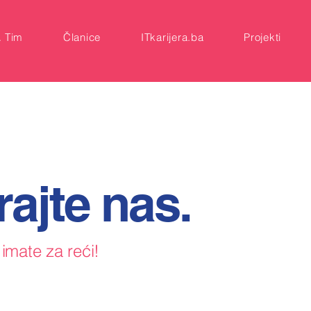
A Tim
Članice
ITkarijera.ba
Projekti
rajte nas.
 imate za reći!