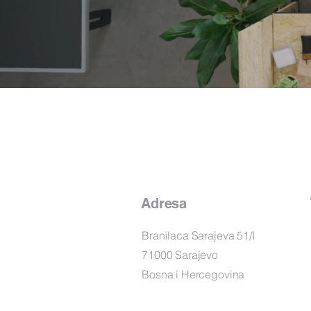
Adresa
Branilaca Sarajeva 51/I
71000 Sarajevo
Bosna i Hercegovina