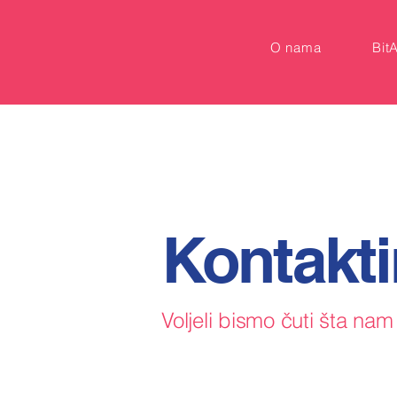
O nama
Bit
Kontakti
Voljeli bismo čuti šta nam