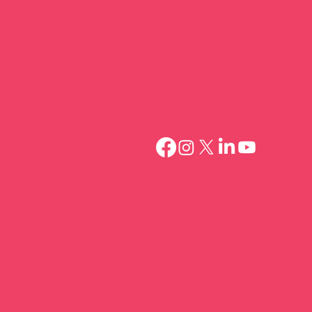
contact@bit-alliance.ba
sti