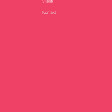
Vijesti
Kontakt
Politika privatnosti
Izjava o pristupačno