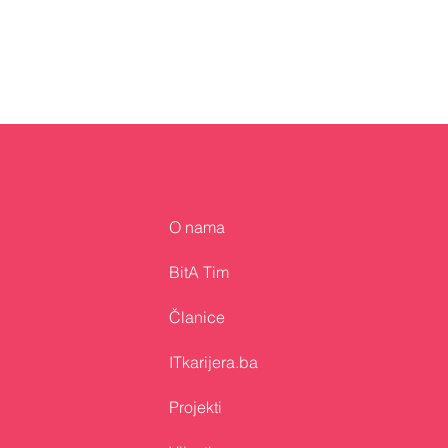
O nama
BitA Tim
Članice
ITkarijera.ba
Projekti