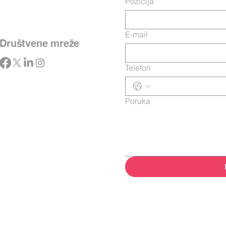
Pozicija
E-mail
Društvene mreže
Telefon
Poruka