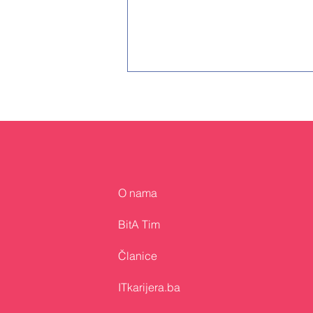
O nama
Bosna i Hercegovina
predstavljena na GITEX
BitA Tim
Europe 2026 u Berlinu
Članice
ITkarijera.ba