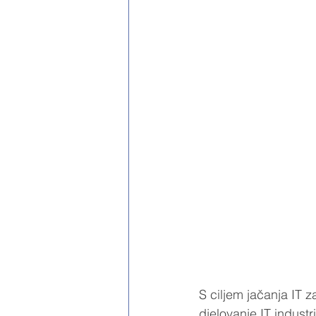
S ciljem jačanja IT z
djelovanje IT indust