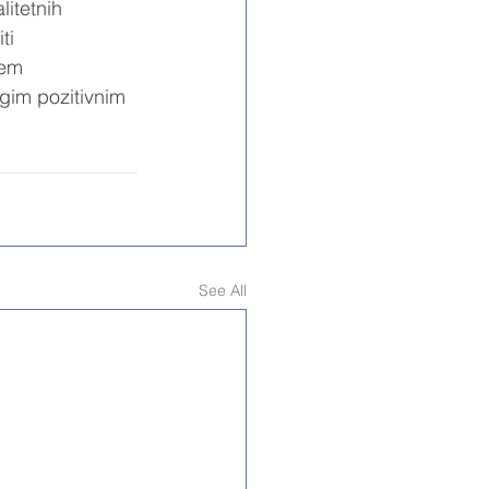
itetnih 
ti 
jem 
gim pozitivnim 
See All