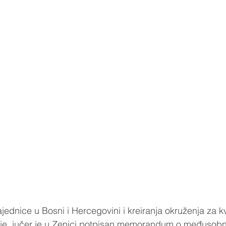
ajednice u Bosni i Hercegovini i kreiranja okruženja za kv
rije, jučer je u Zenici potpisan memorandum o međusobno