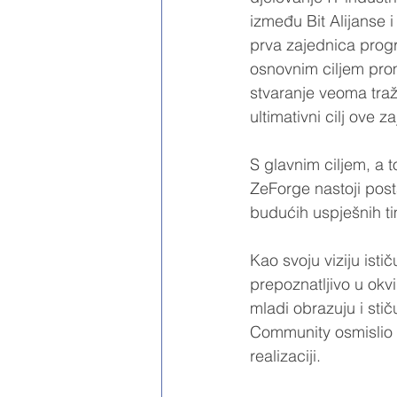
između Bit Alijanse
prva zajednica progr
osnovnim ciljem prom
stvaranje veoma traže
ultimativni cilj ove z
S glavnim ciljem, a t
ZeForge nastoji postat
budućih uspješnih ti
Kao svoju viziju isti
prepoznatljivo u okvi
mladi obrazuju i stič
Community osmislio n
realizaciji. 