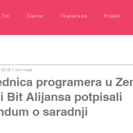
A Tim
Članice
ITkarijera.ba
Projekti
, 2018
1 min read
ednica programera u Zen
 Bit Alijansa potpisali
dum o saradnji