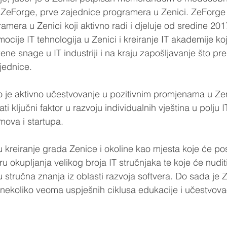
 i ZeForge, prve zajednice programera u Zenici. ZeForg
amera u Zenici koji aktivno radi i djeluje od sredine 201
ocije IT tehnologija u Zenici i kreiranje IT akademije ko
ne snage u IT industriji i na kraju zapošljavanje što pre
ajednice.
o je aktivno učestvovanje u pozitivnim promjenama u Zenic
i ključni faktor u razvoju individualnih vještina u polju IT
mova i startupa. 
ču kreiranje grada Zenice i okoline kao mjesta koje će pos
ru okupljanja velikog broja IT stručnjaka te koje će nuditi
u stručna znanja iz oblasti razvoja softvera.
 Do
 sada je 
ekoliko veoma uspješnih ciklusa edukacije i učestvovao