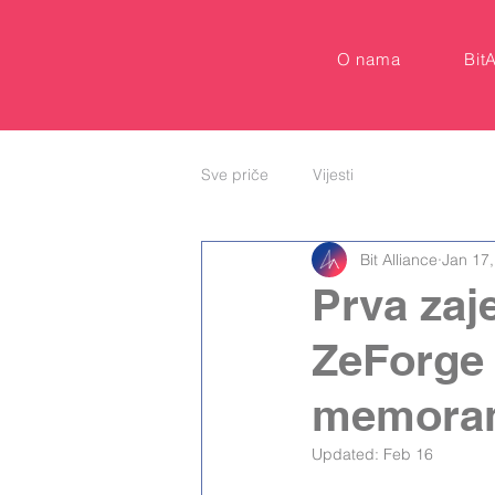
O nama
Bit
Sve priče
Vijesti
Bit Alliance
Jan 17
Prva zaj
ZeForge i
memoran
Updated:
Feb 16