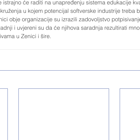
e istrajno će raditi na unapređenju sistema edukacije kval
kruženja u kojem potencijal softverske industrije treba bi
ci obje organizacije su izrazili zadovoljstvo potpisivan
ji i uvjereni su da će njihova saradnja rezultirati mno
tivama u Zenici i šire.