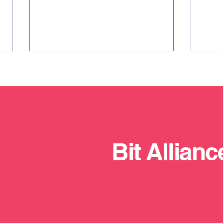
Bit Allianc
AI i Industry 4.0 u praksi: 6
Veli
platformi za MSP sektor
komp
2026
prij
Herc