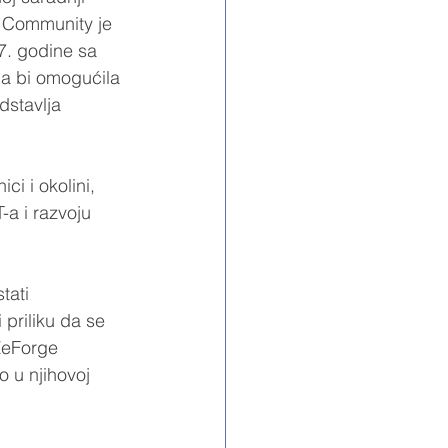
e Community je 
7. godine sa 
ja bi omogućila 
dstavlja 
i i okolini, 
-a i razvoju 
tati 
 priliku da se 
ZeForge 
 u njihovoj 