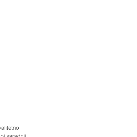
alitetno 
j saradnji 