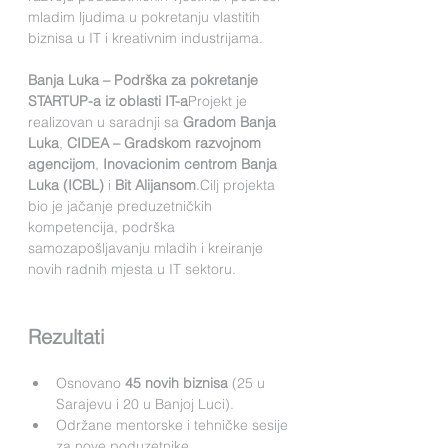
mladim ljudima u pokretanju vlastitih 
biznisa u IT i kreativnim industrijama.
Banja Luka – Podrška za pokretanje 
STARTUP-a iz oblasti IT-a
Projekt je 
realizovan u saradnji sa 
Gradom Banja 
Luka
, 
CIDEA – Gradskom razvojnom 
agencijom
, 
Inovacionim centrom Banja 
Luka (ICBL)
 i 
Bit Alijansom
.Cilj projekta 
bio je jačanje preduzetničkih 
kompetencija, podrška 
samozapošljavanju mladih i kreiranje 
novih radnih mjesta u IT sektoru.
Rezultati
Osnovano 
45 novih biznisa
 (25 u 
Sarajevu i 20 u Banjoj Luci).
Održane mentorske i tehničke sesije 
za nove poduzetnike.