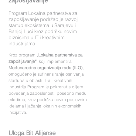
zapošljavanje
Program Lokalna partnerstva za
zapošljavanje podržao je razvoj
startup ekosistema u Sarajevu i
Banjoj Luci kroz podršku novim
biznisima u IT i kreativnim
industrijama.
Kroz program 
„Lokalna partnerstva za 
zapošljavanje“
, koji implementira 
Međunarodna organizacija rada (ILO)
, 
omogućeno je sufinansiranje osnivanja 
startupa u oblasti IT-a i kreativnih 
industrija.Program je pokrenut s ciljem 
povećanja zaposlenosti, posebno među 
mladima, kroz podršku novim poslovnim 
idejama i jačanje lokalnih ekonomskih 
inicijativa.
Uloga Bit Alijanse