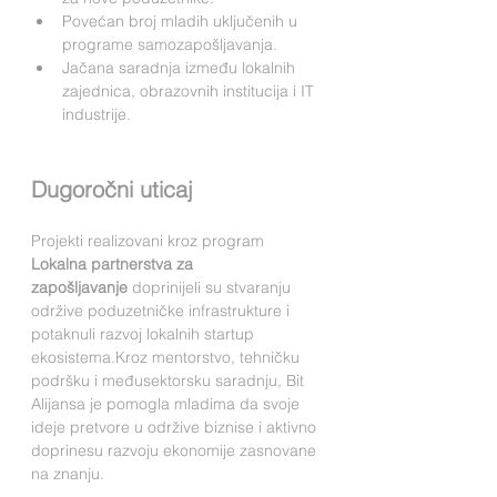
Povećan broj mladih uključenih u 
programe samozapošljavanja.
Jačana saradnja između lokalnih 
zajednica, obrazovnih institucija i IT 
industrije.
Dugoročni uticaj
Projekti realizovani kroz program 
Lokalna partnerstva za 
zapošljavanje
 doprinijeli su stvaranju 
održive poduzetničke infrastrukture i 
potaknuli razvoj lokalnih startup 
ekosistema.Kroz mentorstvo, tehničku 
podršku i međusektorsku saradnju, Bit 
Alijansa je pomogla mladima da svoje 
ideje pretvore u održive biznise i aktivno 
doprinesu razvoju ekonomije zasnovane 
na znanju.