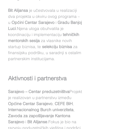
Bit Alijansa
 je učestvovala u realizaciji 
dva projekta u okviru ovog programa – 
u 
Općini Centar Sarajevo
 i 
Gradu Banjoj 
Luci
.Njena uloga obuhvatila je 
koordinaciju i implementaciju 
tehničkih 
mentorskih sesija
 za vlasnike novih 
startup biznisa, te 
selekciju biznisa
 za 
finansijsku podršku, u saradnji s ostalim 
partnerskim institucijama.
Aktivnosti i partnerstva
Sarajevo – Centar preduzetništva
Projekt 
je realizovan u partnerstvu između 
Općine Centar Sarajevo
, 
CEFE BiH
, 
Internacionalnog Burch univerziteta
, 
Zavoda za zapošljavanje Kantona 
Sarajevo
 i 
Bit Alijanse
.Fokus je bio na 
razvoju poduzetničkih vještina i podršci 