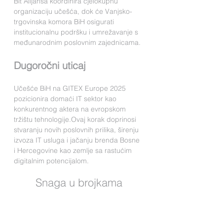
Bit Alijansa koordinira cjelokupnu 
organizaciju učešća, dok će Vanjsko-
trgovinska komora BiH osigurati 
institucionalnu podršku i umrežavanje s 
međunarodnim poslovnim zajednicama.
Dugoročni uticaj
Učešće BiH na GITEX Europe 2025 
pozicionira domaći IT sektor kao 
konkurentnog aktera na evropskom 
tržištu tehnologije.Ovaj korak doprinosi 
stvaranju novih poslovnih prilika, širenju 
izvoza IT usluga i jačanju brenda Bosne 
i Hercegovine kao zemlje sa rastućim 
digitalnim potencijalom.
Snaga u brojkama