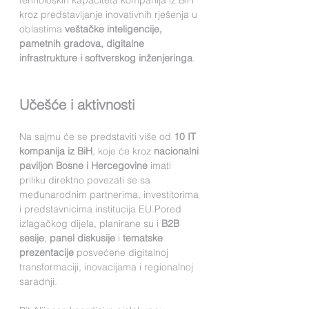
tehnoloških kapaciteta kompanija iz BiH 
kroz predstavljanje inovativnih rješenja u 
oblastima 
veštačke inteligencije, 
pametnih gradova, digitalne 
infrastrukture i softverskog inženjeringa
.
Učešće i aktivnosti
Na sajmu će se predstaviti više od 
10 IT 
kompanija iz BiH
, koje će kroz 
nacionalni 
paviljon Bosne i Hercegovine
 imati 
priliku direktno povezati se sa 
međunarodnim partnerima, investitorima 
i predstavnicima institucija EU.Pored 
izlagačkog dijela, planirane su i 
B2B 
sesije
, 
panel diskusije
 i 
tematske 
prezentacije
 posvećene digitalnoj 
transformaciji, inovacijama i regionalnoj 
saradnji.