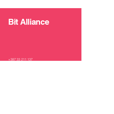
Bit Alliance
+387 33 211 137
contact@bit-alliance.ba
Branilaca Sarajeva 51/I, 71000
Sarajevo, Bosnia and
Herzegovina