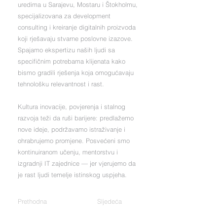
uredima u Sarajevu, Mostaru i Štokholmu,
specijalizovana za development
consulting i kreiranje digitalnih proizvoda
koji rješavaju stvarne poslovne izazove.
Spajamo ekspertizu naših ljudi sa
specifičnim potrebama klijenata kako
bismo gradili rješenja koja omogućavaju
tehnološku relevantnost i rast.
Kultura inovacije, povjerenja i stalnog
razvoja teži da ruši barijere: predlažemo
nove ideje, podržavamo istraživanje i
ohrabrujemo promjene. Posvećeni smo
kontinuiranom učenju, mentorstvu i
izgradnji IT zajednice — jer vjerujemo da
je rast ljudi temelje istinskog uspjeha.
Prethodna
Sljedeća