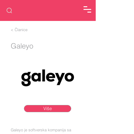
< Članice
Galeyo
Više
Galeyo je softverska kompanija sa