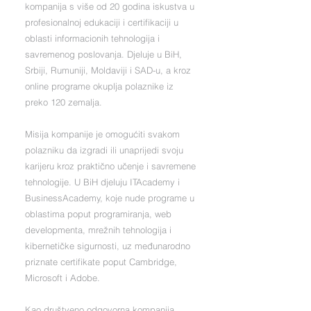
kompanija s više od 20 godina iskustva u
profesionalnoj edukaciji i certifikaciji u
oblasti informacionih tehnologija i
savremenog poslovanja. Djeluje u BiH,
Srbiji, Rumuniji, Moldaviji i SAD-u, a kroz
online programe okuplja polaznike iz
preko 120 zemalja.
Misija kompanije je omogućiti svakom
polazniku da izgradi ili unaprijedi svoju
karijeru kroz praktično učenje i savremene
tehnologije. U BiH djeluju ITAcademy i
BusinessAcademy, koje nude programe u
oblastima poput programiranja, web
developmenta, mrežnih tehnologija i
kibernetičke sigurnosti, uz međunarodno
priznate certifikate poput Cambridge,
Microsoft i Adobe.
Kao društveno odgovorna kompanija,