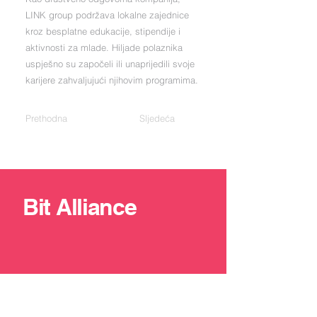
LINK group podržava lokalne zajednice
kroz besplatne edukacije, stipendije i
aktivnosti za mlade. Hiljade polaznika
uspješno su započeli ili unaprijedili svoje
karijere zahvaljujući njihovim programima.
Prethodna
Sljedeća
Bit Alliance
+387 33 211 137