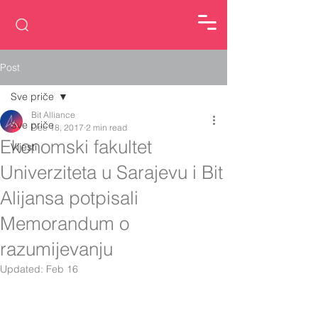
Post
Sve priče
Bit Alliance
Sve priče
Dec 18, 2017
2 min read
Ekonomski fakultet
Vijesti
Univerziteta u Sarajevu i Bit
Alijansa potpisali
Memorandum o
razumijevanju
Updated:
Feb 16