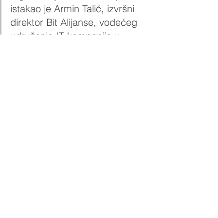
istakao je Armin Talić, izvršni 
direktor Bit Alijanse, vodećeg 
udruženja IT kompanija u 
Bosni i Hercegovini. 
Studenti će kroz zajedničke projekte 
Ekonomskog fakulteta i Bit Alijanse 
imati priliku spojiti teoretska znanja sa 
savremenim IT trendovima i na taj 
način povećati svoju konkurentnost na 
tržištu rada.
Vijesti
See All
Recent Posts