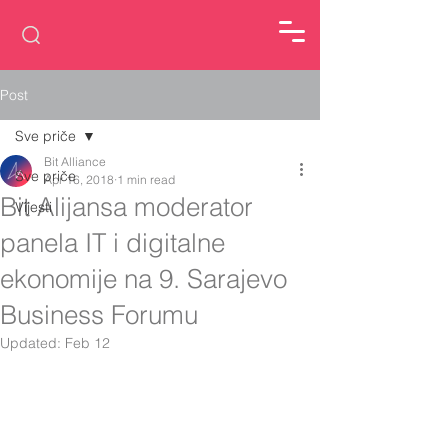
Post
Sve priče
Bit Alliance
Sve priče
Apr 16, 2018
1 min read
Bit Alijansa moderator
Vijesti
panela IT i digitalne
ekonomije na 9. Sarajevo
Business Forumu
Updated:
Feb 12