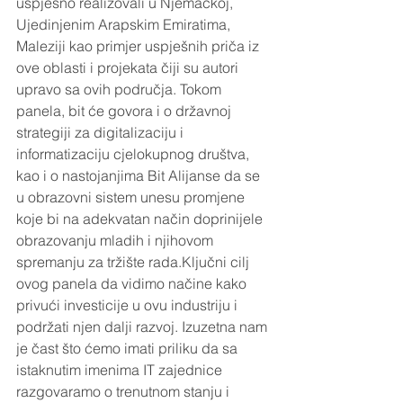
uspješno realizovali u Njemačkoj, 
Ujedinjenim Arapskim Emiratima, 
Maleziji kao primjer uspješnih priča iz 
ove oblasti i projekata čiji su autori 
upravo sa ovih područja. Tokom 
panela, bit će govora i o državnoj 
strategiji za digitalizaciju i 
informatizaciju cjelokupnog društva, 
kao i o nastojanjima Bit Alijanse da se 
u obrazovni sistem unesu promjene 
koje bi na adekvatan način doprinijele 
obrazovanju mladih i njihovom 
spremanju za tržište rada.Ključni cilj 
ovog panela da vidimo načine kako 
privući investicije u ovu industriju i 
podržati njen dalji razvoj. Izuzetna nam 
je čast što ćemo imati priliku da sa 
istaknutim imenima IT zajednice 
razgovaramo o trenutnom stanju i 