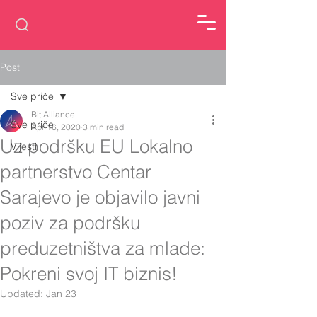
Post
Sve priče
Bit Alliance
Sve priče
Apr 16, 2020
3 min read
Uz podršku EU Lokalno
Vijesti
partnerstvo Centar
Sarajevo je objavilo javni
poziv za podršku
preduzetništva za mlade:
Pokreni svoj IT biznis!
Updated:
Jan 23