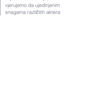
vjerujemo da ujedinjenim 
snagama različitih aktera 
preduzetničkog ekosistema 
možemo ublažiti posljedice 
koje nas očekuju. Dakle, Bit 
Alijansa se stavlja na 
raspolaganje da u punom 
kapacitetu učestvuje u 
izgradnji buduće ekonomije“.
Javni poziv Pokreni svoj IT biznis 
ostaje otvoren 30 dana – do 
15.05.2020. godine. Prijave se 
podnose elektronski, popunjavanjem 
obrasca koji je dostupan na ovom 
linku
. Više informacija dostupno je na 