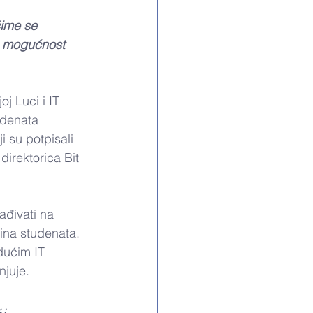
čime se 
u mogućnost 
j Luci i IT 
udenata 
 su potpisali 
 direktorica Bit 
ađivati na 
ina studenata. 
dućim IT 
juje. 