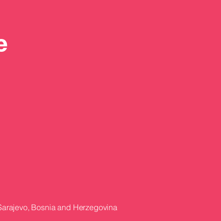
e
ka zainteresovanost IT
anija za GITEX Europe
: Završni poziv za
ave iz Bosne i
egovine
 Sarajevo, Bosnia and Herzegovina