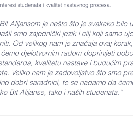
interesi studenata i kvalitet nastavnog procesa.
Bit Alijansom je nešto što je svakako bilo
ašli smo zajednički jezik i cilj koji samo uje
ti. Od velikog nam je značaja ovaj korak, 
emo djelotvornim radom doprinijeti pobol
standarda, kvalitetu nastave i budućim p
ta. Veliko nam je zadovoljstvo što smo pr
lno dobri saradnici, te se nadamo da ćemo 
o Bit Alijanse, tako i naših studenata.“