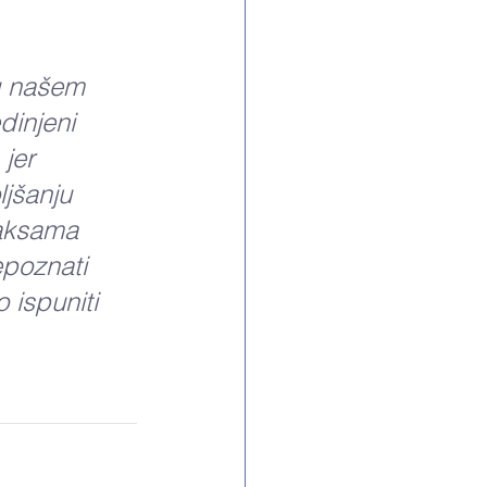
 u našem 
dinjeni 
jer 
jšanju 
raksama 
epoznati 
ispuniti 