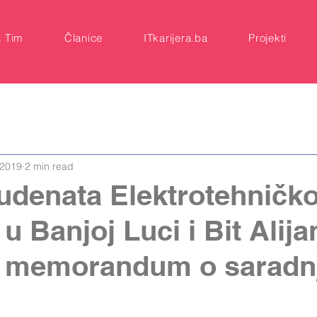
A Tim
Članice
ITkarijera.ba
Projekti
 2019
2 min read
udenata Elektrotehničk
 u Banjoj Luci i Bit Alij
i memorandum o saradn