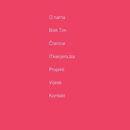
O nama
Bosna i Hercegovina
predstavljena na GITEX
BitA Tim
Europe 2026 u Berlinu
Članice
ITkarijera.ba
Projekti
Vijesti
Kontakt