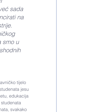
i 
 već sada 
cirati na 
rije. 
ničkog 
da smo u 
ishodnih 
vničko tijelo 
 studenata jesu 
etu, edukacija 
p studenata 
nata, svakako 