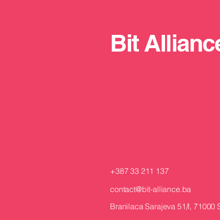
Bit Allianc
AI i Industry 4.0 u praksi: 6
Veli
platformi za MSP sektor
komp
2026
prij
Herc
+387 33 211 137
contact@bit-alliance.ba
Branilaca Sarajeva 51/I, 71000