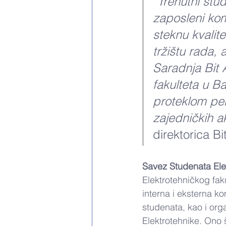
“Trenutni stu
zaposleni kom
steknu kvalite
tržištu rada, 
Saradnja Bit 
fakulteta u Ba
proteklom peri
zajedničkih ak
direktorica Bit
Savez Studenata Elek
Elektrotehničkog faku
interna i eksterna k
studenata, kao i org
Elektrotehnike. Ono