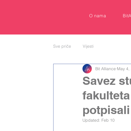
O nama
Bit
Sve priče
Vijesti
Bit Alliance
May 4,
Savez st
fakulteta
potpisal
Updated:
Feb 10