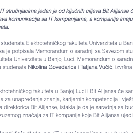
T stručnjacima jedan je od ključnih ciljeva Bit Alijanse 
va komunikacija sa IT kompanijama, a kompanije imaj
ata.
studenata Elektrotehničkog fakulteta Univerziteta u Banjo
ansa je potpisala Memorandum o saradnji sa Savezom st
ulteta Univerziteta u Banjoj Luci. Memorandum o saradnji
 studenata 
Nikolina Govedarica
 i 
Tatjana Vučić
, izvršna
rotehničkog fakulteta u Banjoj Luci i Bit Alijansa će sar
a za unapređenje znanja, karijernih kompetencija i vješt
a direktorica Bit Alijanse, istakla je da je saradnja sa bu
zuzetnog značaja za IT kompanije koje Bit Alijansa ujedin