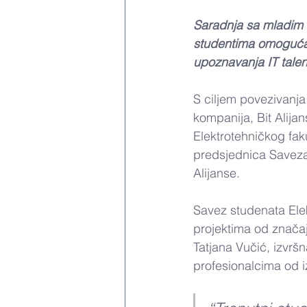
Saradnja sa mladim I
studentima omoguća
upoznavanja IT talen
S ciljem povezivanja 
kompanija, Bit Alij
Elektrotehničkog fak
predsjednica Saveza
Alijanse.
Savez studenata Elekt
projektima od značaj
Tatjana Vučić, izvršn
profesionalcima od i