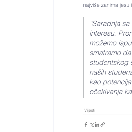
najviše zanima jesu 
“Saradnja sa 
interesu. Pron
možemo ispuni
smatramo da ć
studentskog 
naših studena
kao potencija
očekivanja kak
Vijesti