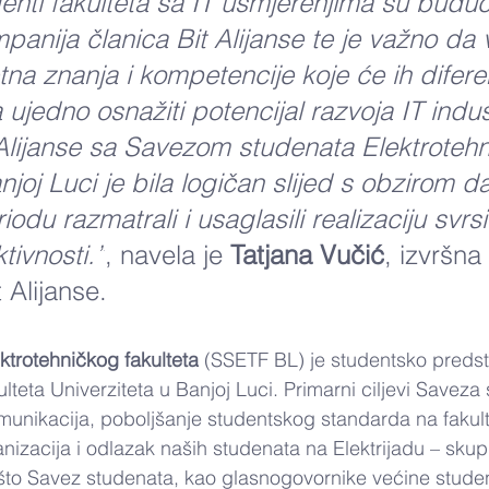
denti fakulteta sa IT usmjerenjima su buduć
panija članica Bit Alijanse te je važno da
tna znanja i kompetencije koje će ih diferen
a ujedno osnažiti potencijal razvoja IT indust
Alijanse sa Savezom studenata Elektroteh
njoj Luci je bila logičan slijed s obzirom 
odu razmatrali i usaglasili realizaciju svrs
tivnosti.”
, navela je 
Tatjana Vučić
, izvršna 
 Alijanse. 
trotehničkog fakulteta
 (SSETF BL) je studentsko predsta
lteta Univerziteta u Banjoj Luci. Primarni ciljevi Saveza
omunikacija, poboljšanje studentskog standarda na fakult
anizacija i odlazak naših studenata na Elektrijadu – sku
 što Savez studenata, kao glasnogovornike većine stude