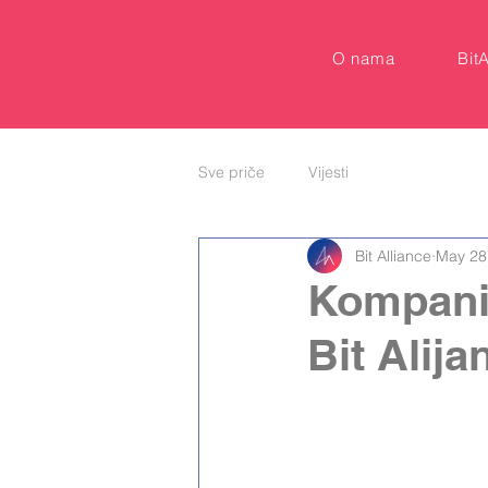
O nama
Bit
Sve priče
Vijesti
Bit Alliance
May 28
Kompanij
Bit Alija