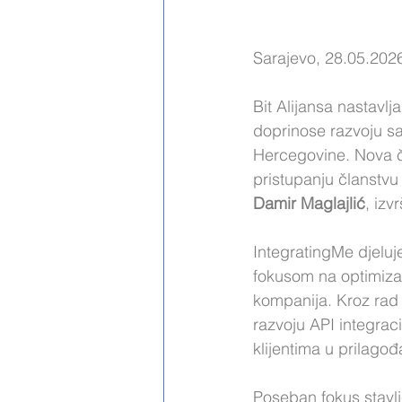
Sarajevo, 28.05.202
Bit Alijansa nastavl
doprinose razvoju sa
Hercegovine. Nova čl
pristupanju članstvu 
Damir Maglajlić
, izv
IntegratingMe djeluje
fokusom na optimizac
kompanija. Kroz rad 
razvoju API integraci
klijentima u prilago
Poseban fokus stavljen