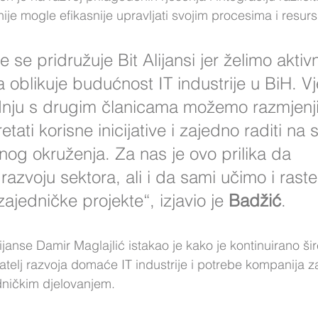
ije mogle efikasnije upravljati svojim procesima i resur
 se pridružuje Bit Alijansi jer želimo aktivn
a oblikuje budućnost IT industrije u BiH. V
dnju s drugim članicama možemo razmjenji
etati korisne inicijative i zajedno raditi na 
nog okruženja. Za nas je ovo prilika da 
azvoju sektora, ali i da sami učimo i rast
zajedničke projekte“, izjavio je 
Badžić
.
Alijanse Damir Maglajlić istakao je kako je kontinuirano ši
telj razvoja domaće IT industrije i potrebe kompanija za
dničkim djelovanjem.