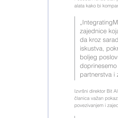
alata kako bi kompan
„IntegratingMe
zajednice koj
da kroz sara
iskustva, pokr
boljeg poslov
doprinesemo r
partnerstva i 
Izvršni direktor Bit 
članica važan pokaza
povezivanjem i zaje