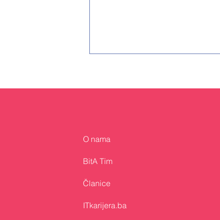
O nama
Bosna i Hercegovina
predstavljena na GITEX
BitA Tim
Europe 2026 u Berlinu
Članice
ITkarijera.ba