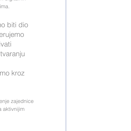
sima.
o biti dio 
jerujemo 
vati 
stvaranju 
emo kroz 
renje zajednice 
 aktivnijim 