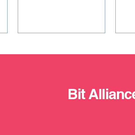
Bit Allianc
CoderDojo se vraća u BiH i
Bosn
digi
ovog ljeta: Otvorene prijave
Bh. 
za besplatnu školu
Euro
programiranja za djecu i
mlade