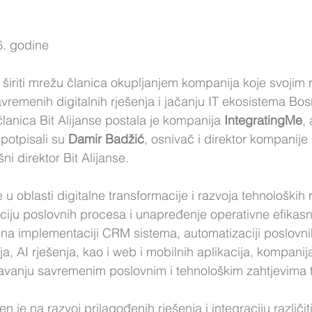
6. godine
ja širiti mrežu članica okupljanjem kompanija koje svojim
vremenih digitalnih rješenja i jačanju IT ekosistema Bos
anica Bit Alijanse postala je kompanija 
IntegratingMe
,
potpisali su 
Damir Badžić
, osnivač i direktor kompanije
ršni direktor Bit Alijanse.
 u oblasti digitalne transformacije i razvoja tehnoloških r
iju poslovnih procesa i unapređenje operativne efikasn
na implementaciji CRM sistema, automatizaciji poslovni
ja, AI rješenja, kao i web i mobilnih aplikacija, kompan
đavanju savremenim poslovnim i tehnološkim zahtjevima tr
 je na razvoj prilagođenih rješenja i integraciju različiti