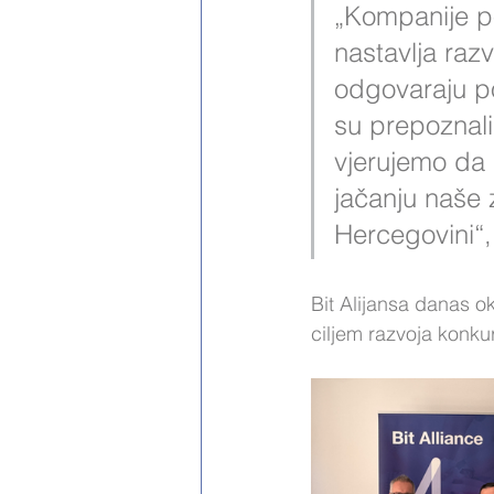
„Kompanije p
nastavlja razv
odgovaraju p
su prepoznali 
vjerujemo da 
jačanju naše z
Hercegovini“, 
Bit Alijansa danas o
ciljem razvoja konk