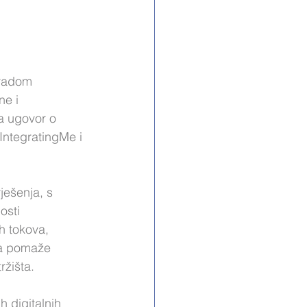
 radom 
ne i 
 a ugovor o 
 IntegratingMe i 
ješenja, s 
osti 
h tokova, 
ija pomaže 
žišta. 
h digitalnih 