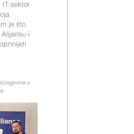
IT sektor 
oja 
 je što 
Alijansu i 
prinijeti 
Hercegovine s 
a.