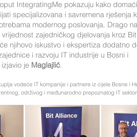
oput IntegratingMe pokazuju kako domaći 
ijati specijalizovana i savremena rješenja k
otrebama modernog poslovanja. Drago nam
vrijednost zajedničkog djelovanja kroz Bit 
će njihovo iskustvo i ekspertiza dodatno do
ajednice i razvoju IT industrije u Bosni i 
izjavio je 
Maglajlić
.
kuplja vodeće IT kompanije i partnere iz cijele Bosne i 
urentnog, održivog i međunarodno prepoznatog IT sektor