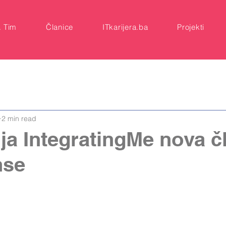
A Tim
Članice
ITkarijera.ba
Projekti
2 min read
a IntegratingMe nova č
nse