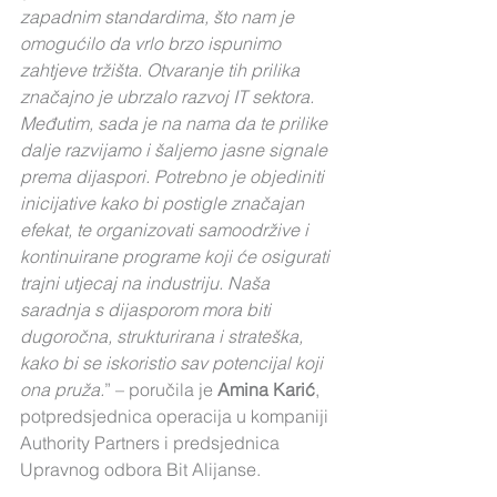
zapadnim standardima, što nam je 
omogućilo da vrlo brzo ispunimo 
zahtjeve tržišta. Otvaranje tih prilika 
značajno je ubrzalo razvoj IT sektora. 
Međutim, sada je na nama da te prilike 
dalje razvijamo i šaljemo jasne signale 
prema dijaspori. Potrebno je objediniti 
inicijative kako bi postigle značajan 
efekat, te organizovati samoodržive i 
kontinuirane programe koji će osigurati 
trajni utjecaj na industriju. Naša 
saradnja s dijasporom mora biti 
dugoročna, strukturirana i strateška, 
kako bi se iskoristio sav potencijal koji 
ona pruža.
” – poručila je 
Amina Karić
, 
potpredsjednica operacija u kompaniji 
Authority Partners i predsjednica 
Upravnog odbora Bit Alijanse.