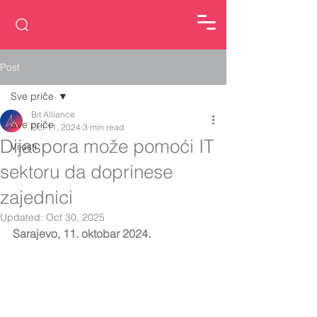
Post
Sve priče
Bit Alliance
Sve priče
Oct 11, 2024
3 min read
Dijaspora može pomoći IT
Vijesti
sektoru da doprinese
zajednici
Updated:
Oct 30, 2025
Sarajevo, 11. oktobar 2024.