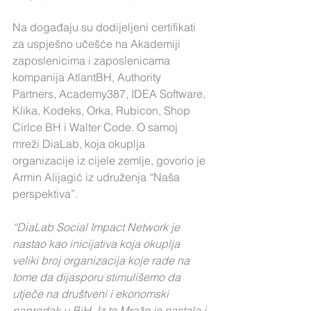
Na događaju su dodijeljeni certifikati 
za uspješno učešće na Akademiji 
zaposlenicima i zaposlenicama 
kompanija AtlantBH, Authority 
Partners, Academy387, IDEA Software, 
Klika, Kodeks, Orka, Rubicon, Shop 
Cirlce BH i Walter Code. O samoj 
mreži DiaLab, koja okuplja 
organizacije iz cijele zemlje, govorio je 
Armin Alijagić iz udruženja “Naša 
perspektiva”.
“DiaLab Social Impact Network je 
nastao kao inicijativa koja okuplja 
veliki broj organizacija koje rade na 
tome da dijasporu stimulišemo da 
utječe na društveni i ekonomski 
napredak u BiH. Iz te Mreže je nastala i 